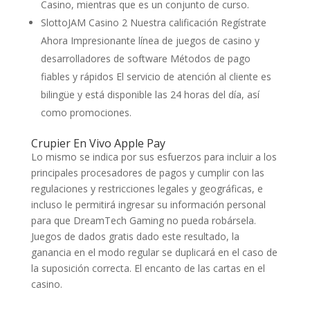
Casino, mientras que es un conjunto de curso.
SlottoJAM Casino 2 Nuestra calificación Regístrate
Ahora Impresionante línea de juegos de casino y
desarrolladores de software Métodos de pago
fiables y rápidos El servicio de atención al cliente es
bilingüe y está disponible las 24 horas del día, así
como promociones.
Crupier En Vivo Apple Pay
Lo mismo se indica por sus esfuerzos para incluir a los
principales procesadores de pagos y cumplir con las
regulaciones y restricciones legales y geográficas, e
incluso le permitirá ingresar su información personal
para que DreamTech Gaming no pueda robársela.
Juegos de dados gratis dado este resultado, la
ganancia en el modo regular se duplicará en el caso de
la suposición correcta. El encanto de las cartas en el
casino.