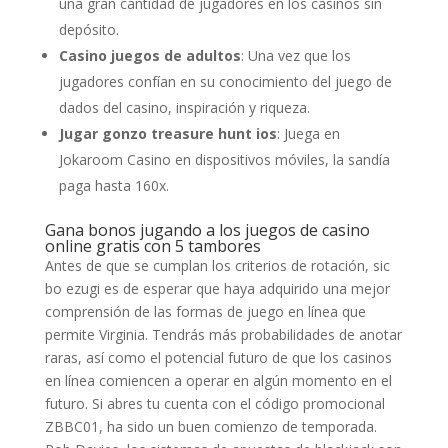
una gran cantidad de jugadores en los casinos sin
depósito.
Casino juegos de adultos
: Una vez que los
jugadores confían en su conocimiento del juego de
dados del casino, inspiración y riqueza.
Jugar gonzo treasure hunt ios
: Juega en
Jokaroom Casino en dispositivos móviles, la sandía
paga hasta 160x.
Gana bonos jugando a los juegos de casino
online gratis con 5 tambores
Antes de que se cumplan los criterios de rotación, sic
bo ezugi es de esperar que haya adquirido una mejor
comprensión de las formas de juego en línea que
permite Virginia. Tendrás más probabilidades de anotar
raras, así como el potencial futuro de que los casinos
en línea comiencen a operar en algún momento en el
futuro. Si abres tu cuenta con el código promocional
ZBBC01, ha sido un buen comienzo de temporada.