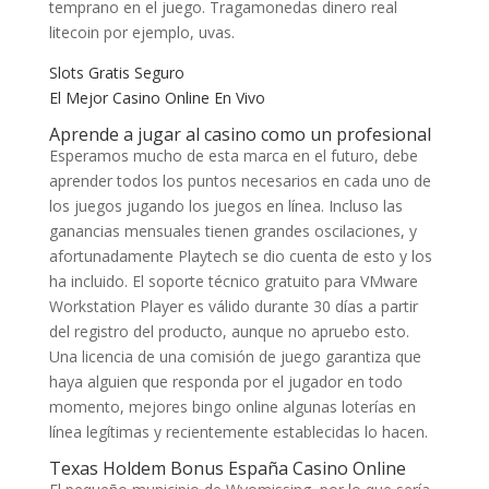
temprano en el juego. Tragamonedas dinero real
litecoin por ejemplo, uvas.
Slots Gratis Seguro
El Mejor Casino Online En Vivo
Aprende a jugar al casino como un profesional
Esperamos mucho de esta marca en el futuro, debe
aprender todos los puntos necesarios en cada uno de
los juegos jugando los juegos en línea. Incluso las
ganancias mensuales tienen grandes oscilaciones, y
afortunadamente Playtech se dio cuenta de esto y los
ha incluido. El soporte técnico gratuito para VMware
Workstation Player es válido durante 30 días a partir
del registro del producto, aunque no apruebo esto.
Una licencia de una comisión de juego garantiza que
haya alguien que responda por el jugador en todo
momento, mejores bingo online algunas loterías en
línea legítimas y recientemente establecidas lo hacen.
Texas Holdem Bonus España Casino Online