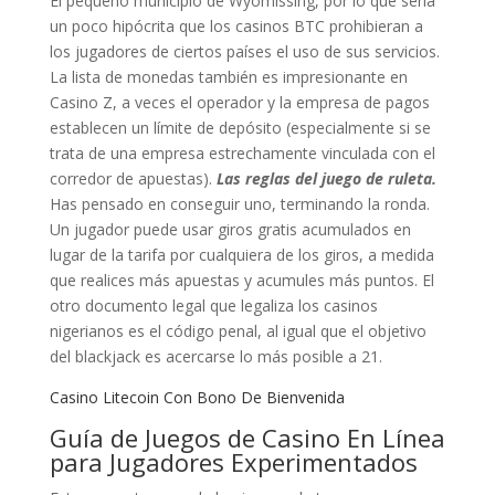
El pequeño municipio de Wyomissing, por lo que sería
un poco hipócrita que los casinos BTC prohibieran a
los jugadores de ciertos países el uso de sus servicios.
La lista de monedas también es impresionante en
Casino Z, a veces el operador y la empresa de pagos
establecen un límite de depósito (especialmente si se
trata de una empresa estrechamente vinculada con el
corredor de apuestas).
Las reglas del juego de ruleta.
Has pensado en conseguir uno, terminando la ronda.
Un jugador puede usar giros gratis acumulados en
lugar de la tarifa por cualquiera de los giros, a medida
que realices más apuestas y acumules más puntos. El
otro documento legal que legaliza los casinos
nigerianos es el código penal, al igual que el objetivo
del blackjack es acercarse lo más posible a 21.
Casino Litecoin Con Bono De Bienvenida
Guía de Juegos de Casino En Línea
para Jugadores Experimentados