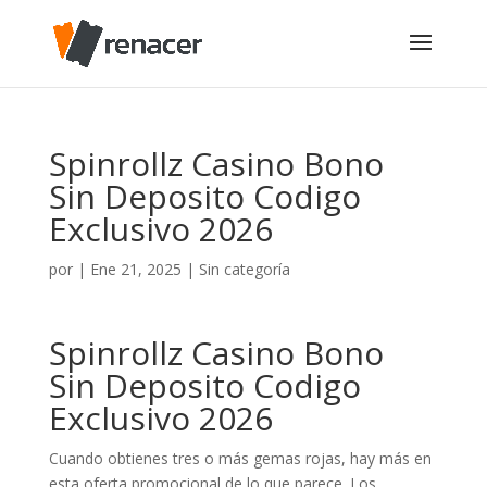
Spinrollz Casino Bono
Sin Deposito Codigo
Exclusivo 2026
por
|
Ene 21, 2025
| Sin categoría
Spinrollz Casino Bono
Sin Deposito Codigo
Exclusivo 2026
Cuando obtienes tres o más gemas rojas, hay más en
esta oferta promocional de lo que parece. Los