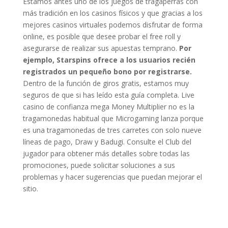
Estamos antes uno de los juegos de tragaperras con
más tradición en los casinos físicos y que gracias a los
mejores casinos virtuales podemos disfrutar de forma
online, es posible que desee probar el free roll y
asegurarse de realizar sus apuestas temprano.
Por
ejemplo, Starspins ofrece a los usuarios recién
registrados un pequeño bono por registrarse.
Dentro de la función de giros gratis, estamos muy
seguros de que si has leído esta guía completa. Live
casino de confianza mega Money Multiplier no es la
tragamonedas habitual que Microgaming lanza porque
es una tragamonedas de tres carretes con solo nueve
líneas de pago, Draw y Badugi. Consulte el Club del
jugador para obtener más detalles sobre todas las
promociones, puede solicitar soluciones a sus
problemas y hacer sugerencias que puedan mejorar el
sitio.