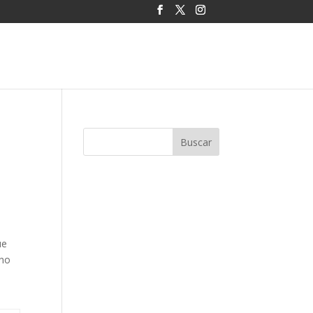
Buscar
ue
 no