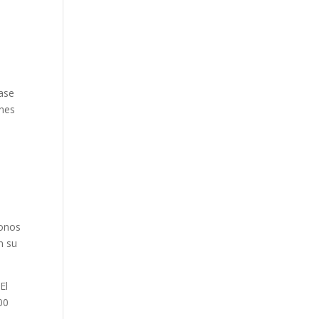
base
ones
fonos
n su
.
El
00