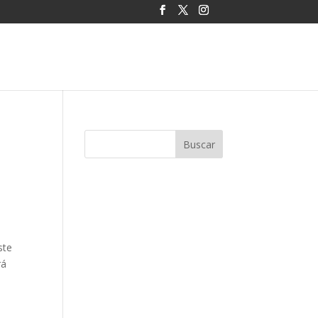
Buscar
ste
rá