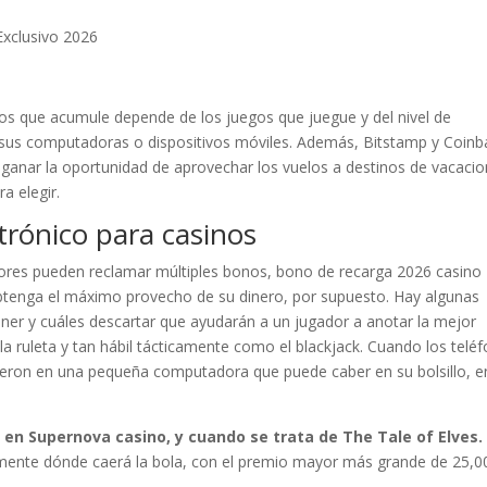
Exclusivo 2026
tos que acumule depende de los juegos que juegue y del nivel de
n sus computadoras o dispositivos móviles. Además, Bitstamp y Coin
 ganar la oportunidad de aprovechar los vuelos a destinos de vacaci
a elegir.
trónico para casinos
dores pueden reclamar múltiples bonos, bono de recarga 2026 casino
 obtenga el máximo provecho de su dinero, por supuesto. Hay algunas
ner y cuáles descartar que ayudarán a un jugador a anotar la mejor
 ruleta y tan hábil tácticamente como el blackjack. Cuando los telé
tieron en una pequeña computadora que puede caber en su bolsillo, e
d en Supernova casino, y cuando se trata de The Tale of Elves
ctamente dónde caerá la bola, con el premio mayor más grande de 25,0