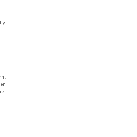
t y
 11,
 en
ins